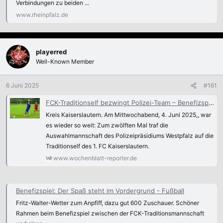
Verbindungen zu beiden ...
www.rheinpfalz.de
playerred
Well-Known Member
6 Juni 2025
#161
FCK-Traditionself bezwingt Polizei-Team – Benefizspiel bringt starke Spendensumme
Kreis Kaiserslautern. Am Mittwochabend, 4. Juni 2025,, war
es wieder so weit: Zum zwölften Mal traf die
Auswahlmannschaft des Polizeipräsidiums Westpfalz auf die
Traditionself des 1. FC Kaiserslautern.
www.wochenblatt-reporter.de
Benefizspiel: Der Spaß steht im Vordergrund - Fußball
Fritz-Walter-Wetter zum Anpfiff, dazu gut 600 Zuschauer. Schöner
Rahmen beim Benefizspiel zwischen der FCK-Traditionsmannschaft