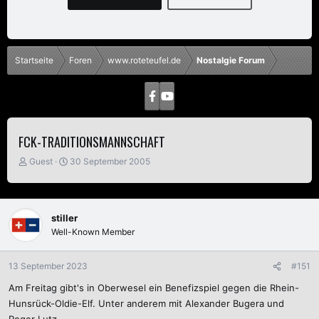
Startseite
Foren
www.roteteufel.de
Nostalgie Forum
FCK-TRADITIONSMANNSCHAFT
E
E
Guest
30 September 2005
r
r
s
s
t
t
e
e
stiller
l
l
Well-Known Member
l
l
e
t
r
a
13 September 2023
#151
m
Am Freitag gibt's in Oberwesel ein Benefizspiel gegen die Rhein-
Hunsrück-Oldie-Elf. Unter anderem mit Alexander Bugera und