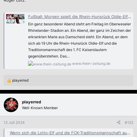
Roger Lutz.
Fußball: Morgen spielt die Rhein-Hunsrück Oldie-Elf um 19 Uhr in Oberwesel gegen die Traditionself des 1. FC Kaiserslautern: Benefizspiel mit FCK-Oldies: Ein ganz besonderer Abend für erkrankte Marie aus Damscheid - Bezirksliga Mitte - Rhein-Zeitung
Ein ganz besonderer Abend steht am Freitag im Oberweseler
Rhinelander-Stadion an. Ein Abend, der ganz im Zeichen der
erkrankten Marie aus Damscheid steht. Ein Abend, an dem
sich ab 19 Uhr die Rhein-Hunsrück Oldie-Elf und die
Traditionsmannschaft des 1. FC Kaiserslautern
gegenüberstehen. Das...
www.rhein-zeitung.de
playerred
R
e
a
k
playerred
t
Well-Known Member
i
o
n
12 Juli 2024
#152
e
n
Wenn sich die Lotto-Elf und die FCK-Traditionsmannschaft auf WM-Rasen treffen - Fußball