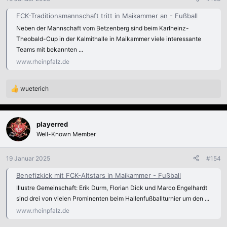
e
n
FCK-Traditionsmannschaft tritt in Maikammer an - Fußball
:
Neben der Mannschaft vom Betzenberg sind beim Karlheinz-
Theobald-Cup in der Kalmithalle in Maikammer viele interessante
Teams mit bekannten ...
www.rheinpfalz.de
wueterich
R
e
a
k
playerred
t
Well-Known Member
i
o
n
19 Januar 2025
#154
e
n
Benefizkick mit FCK-Altstars in Maikammer - Fußball
:
Illustre Gemeinschaft: Erik Durm, Florian Dick und Marco Engelhardt
sind drei von vielen Prominenten beim Hallenfußballturnier um den ...
www.rheinpfalz.de