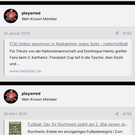
playerred
Well-Known Member
19 Januar 2025
#155
FCK-Oldies gewinnen in Maikammer jedes Spiel - Hallenfußball
Für Trikots von der Nationalmannschaft und Dominique Heintz greifen
Fans beim 2. Karlheinz-Theobald-Cup tief in die Tasche. Alan Stulin
und ...
www.rheinpfalz.de
playerred
Well-Known Member
26 März 2025
#156
Fußball: Der SV Ruchheim spielt am 2. Mai gegen die Traditionsmannschaft vom 1. FC Kaiserslautern - Ludwigshafen
Ruchheim. Erlebe ein einzigartiges Fußballereignis ! Zum