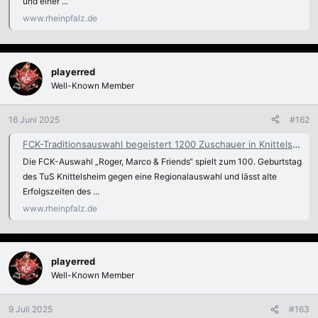
und einer ...
www.rheinpfalz.de
playerred
Well-Known Member
16 Juni 2025
#162
FCK-Traditionsauswahl begeistert 1200 Zuschauer in Knittelsheim - Fußball
Die FCK-Auswahl „Roger, Marco & Friends“ spielt zum 100. Geburtstag
des TuS Knittelsheim gegen eine Regionalauswahl und lässt alte
Erfolgszeiten des ...
www.rheinpfalz.de
playerred
Well-Known Member
9 Juli 2025
#163