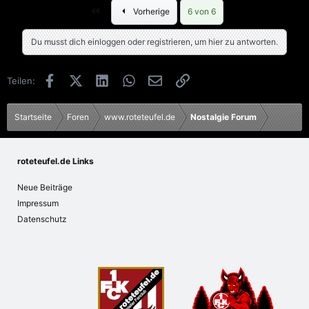
Erste
Vorherige
6 von 6
Du musst dich einloggen oder registrieren, um hier zu antworten.
Facebook
X (Twitter)
LinkedIn
WhatsApp
E-Mail
Link
Teilen:
Startseite
Foren
www.roteteufel.de
Nostalgie Forum
roteteufel.de Links
Neue Beiträge
Impressum
Datenschutz