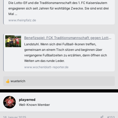
:
Die Lotto-Elf und die Traditionsmannschaft des 1. FC Kaiserslautern
engagieren sich seit Jahren für wohltätige Zwecke. Sie sind erst drei
Mal ...
www.rheinpfalz.de
Benefizspiel: FCK Traditionsmannschaft gegen Lotto-Elf
Landstuhl. Wenn sich drei Fußball-Ikonen treffen,
gemeinsam an einem Tisch sitzen und beginnen über
vergangene Fußballzeiten zu erzählen, dann öffnen sich
Welten um das runde Leder.
www.wochenblatt-reporter.de
wueterich
R
e
a
k
playerred
t
Well-Known Member
i
o
n
16 Januar 2025
#153