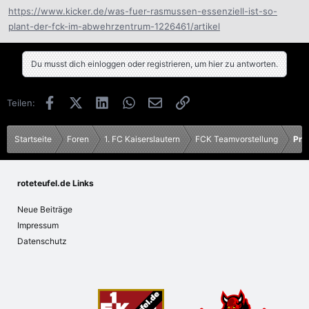
https://www.kicker.de/was-fuer-rasmussen-essenziell-ist-so-
plant-der-fck-im-abwehrzentrum-1226461/artikel
Du musst dich einloggen oder registrieren, um hier zu antworten.
Facebook
X (Twitter)
LinkedIn
WhatsApp
E-Mail
Link
Teilen:
Startseite
Foren
1. FC Kaiserslautern
FCK Teamvorstellung
Pro
roteteufel.de Links
Neue Beiträge
Impressum
Datenschutz