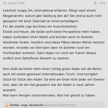
n
30 Januar 2026
#14
e
Linksfuß, knapp 2m, international erfahren. Klingt nach einem
n
:
Megatransfer, warum gibt Salzburg den ab? Die sind ja auch nicht
gesegnet mit einer Überzahl an Innenverteidigern.
Für die zweite Liga durchaus ein Ausrufezeichen.
Elvedi und Heuer, die beide wohl keine Perspektive mehr haben,
haben zumindest einen Markt und würden auch im Sommer
Abnehmer finden. Insofern sind diese Plätze diesen Winter besetzt
worden. Anstelle von Kim kann dann im Sommer noch ein
Hochkaräter kommen. Dann liegts nur noch am Trainer daraus
endlich eine Sattelfeste Abwehr zu machen.
Klos stellt da immer mehr einen richtig guten Kader auf die Beine,
auch mit einem gewissen internationalen Touch. Und korrigiert
Stück für Stück den Kader. Da wird am Ende nicht jeder ein Gewinn
sein, aber ich bin mal gespannt wie der Kader in zwei Jahren
aussieht.
Man kann Hengen schonmal loben, Klos her geholt zu haben.
Shelter
,
vega
,
daneteufel
und eine weitere Person
R