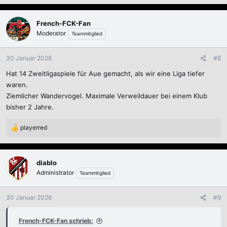
e
a
k
French-FCK-Fan
t
Moderator
Teammitglied
i
o
n
30 Januar 2026
#8
e
Hat 14 Zweitligaspiele für Aue gemacht, als wir eine Liga tiefer
n
:
waren.
Ziemlicher Wandervogel. Maximale Verweildauer bei einem Klub
bisher 2 Jahre.
playerred
R
e
a
k
diablo
t
Administrator
Teammitglied
i
o
n
30 Januar 2026
#9
e
n
French-FCK-Fan schrieb:
: