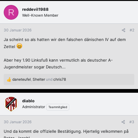
a
k
reddevil1988
R
t
Well-Known Member
i
o
n
30 Januar 2026
#2
e
Ja scheint so als hatten wir den falschen dänischen IV auf dem
n
:
Zettel
Aber hey 1.90 Linksfuß kann vermutlich als deutscher A-
Jugendmeister sogar Deutsch...
daneteufel
,
Shelter
und
chris78
R
e
a
k
diablo
t
Administrator
Teammitglied
i
o
n
30 Januar 2026
#3
e
Und da kommt die offizielle Bestätigung. Hjertelig velkommen på
n
: