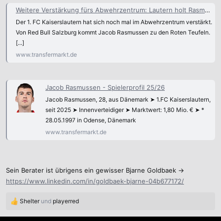
Weitere Verstärkung fürs Abwehrzentrum: Lautern holt Rasmussen aus Salzburg
Der 1. FC Kaiserslautern hat sich noch mal im Abwehrzentrum verstärkt.
Von Red Bull Salzburg kommt Jacob Rasmussen zu den Roten Teufeln.
[...]
www.transfermarkt.de
Jacob Rasmussen - Spielerprofil 25/26
Jacob Rasmussen, 28, aus Dänemark ➤ 1.FC Kaiserslautern,
seit 2025 ➤ Innenverteidiger ➤ Marktwert: 1,80 Mio. € ➤ *
28.05.1997 in Odense, Dänemark
www.transfermarkt.de
Sein Berater ist übrigens ein gewisser Bjarne Goldbaek ->
https://www.linkedin.com/in/goldbaek-bjarne-04b677172/
Shelter
und
playerred
R
e