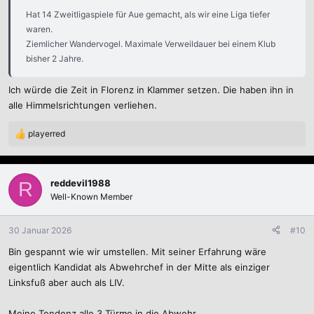
Hat 14 Zweitligaspiele für Aue gemacht, als wir eine Liga tiefer
waren.
Ziemlicher Wandervogel. Maximale Verweildauer bei einem Klub
bisher 2 Jahre.
Ich würde die Zeit in Florenz in Klammer setzen. Die haben ihn in
alle Himmelsrichtungen verliehen.
playerred
R
e
a
k
reddevil1988
R
t
Well-Known Member
i
o
n
30 Januar 2026
#10
e
Bin gespannt wie wir umstellen. Mit seiner Erfahrung wäre
n
:
eigentlich Kandidat als Abwehrchef in der Mitte als einziger
Linksfuß aber auch als LIV.
Meine Tendenz alle 3 Türme in die Abwehr.