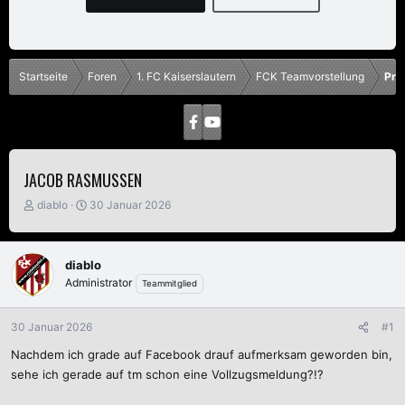
Startseite
Foren
1. FC Kaiserslautern
FCK Teamvorstellung
Pro
JACOB RASMUSSEN
E
E
diablo
30 Januar 2026
r
r
s
s
t
t
diablo
e
e
Administrator
Teammitglied
l
l
l
l
e
t
30 Januar 2026
#1
r
a
m
Nachdem ich grade auf Facebook drauf aufmerksam geworden bin,
sehe ich gerade auf tm schon eine Vollzugsmeldung?!?