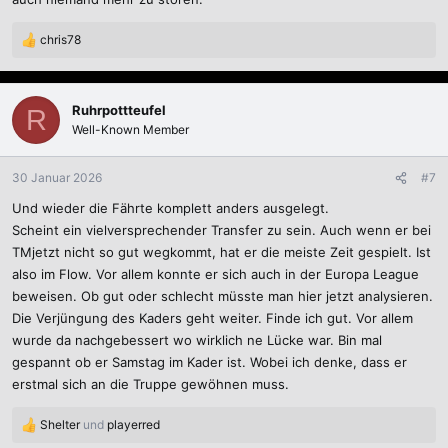
chris78
R
e
a
k
Ruhrpottteufel
R
t
Well-Known Member
i
o
n
30 Januar 2026
#7
e
Und wieder die Fährte komplett anders ausgelegt.
n
:
Scheint ein vielversprechender Transfer zu sein. Auch wenn er bei
TMjetzt nicht so gut wegkommt, hat er die meiste Zeit gespielt. Ist
also im Flow. Vor allem konnte er sich auch in der Europa League
beweisen. Ob gut oder schlecht müsste man hier jetzt analysieren.
Die Verjüngung des Kaders geht weiter. Finde ich gut. Vor allem
wurde da nachgebessert wo wirklich ne Lücke war. Bin mal
gespannt ob er Samstag im Kader ist. Wobei ich denke, dass er
erstmal sich an die Truppe gewöhnen muss.
Shelter
und
playerred
R