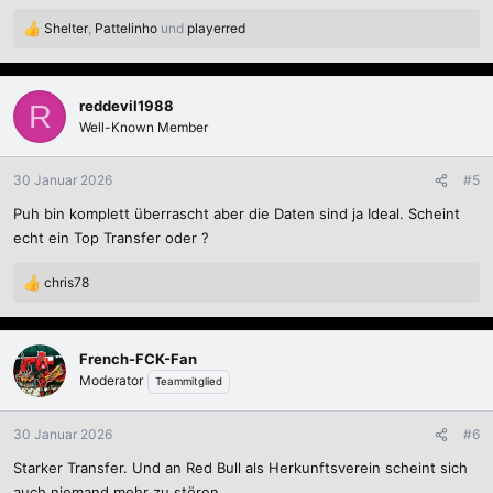
Shelter
,
Pattelinho
und
playerred
R
e
a
k
reddevil1988
R
t
Well-Known Member
i
o
n
30 Januar 2026
#5
e
Puh bin komplett überrascht aber die Daten sind ja Ideal. Scheint
n
:
echt ein Top Transfer oder ?
chris78
R
e
a
k
French-FCK-Fan
t
Moderator
Teammitglied
i
o
n
30 Januar 2026
#6
e
Starker Transfer. Und an Red Bull als Herkunftsverein scheint sich
n
:
auch niemand mehr zu stören.