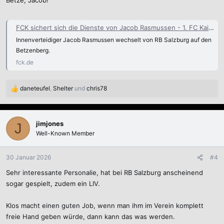
Betze, Jacob!
FCK sichert sich die Dienste von Jacob Rasmussen - 1. FC Kaiserslautern
Innenverteidiger Jacob Rasmussen wechselt von RB Salzburg auf den
Betzenberg.
fck.de
daneteufel
,
Shelter
und
chris78
R
e
a
k
jimjones
J
t
Well-Known Member
i
o
n
30 Januar 2026
#4
e
Sehr interessante Personalie, hat bei RB Salzburg anscheinend
n
:
sogar gespielt, zudem ein LIV.
Klos macht einen guten Job, wenn man ihm im Verein komplett
freie Hand geben würde, dann kann das was werden.