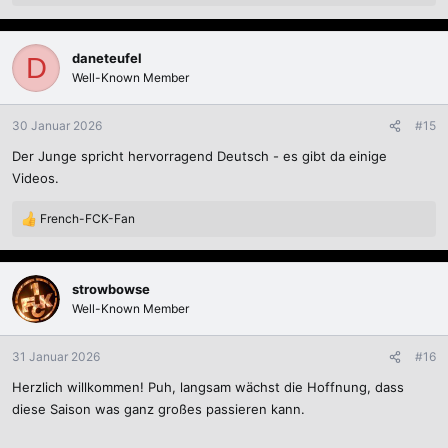
e
a
k
daneteufel
D
t
Well-Known Member
i
o
n
30 Januar 2026
#15
e
Der Junge spricht hervorragend Deutsch - es gibt da einige
n
:
Videos.
French-FCK-Fan
R
e
a
k
strowbowse
t
Well-Known Member
i
o
n
31 Januar 2026
#16
e
Herzlich willkommen! Puh, langsam wächst die Hoffnung, dass
n
:
diese Saison was ganz großes passieren kann.