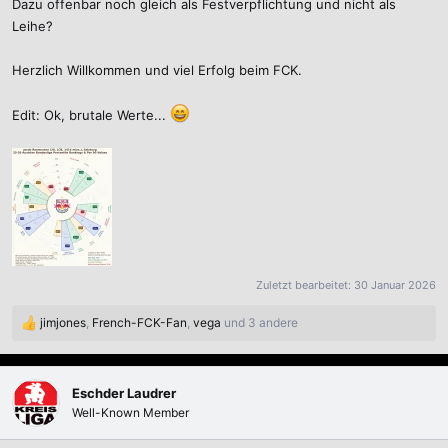
Dazu offenbar noch gleich als Festverpflichtung und nicht als
Leihe?
Herzlich Willkommen und viel Erfolg beim FCK.
Edit: Ok, brutale Werte...
Zuletzt bearbeitet:
30 Januar 2026
jimjones
,
French-FCK-Fan
,
vega
und 3 andere
R
e
a
k
Eschder Laudrer
t
Well-Known Member
i
o